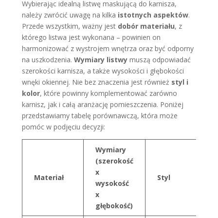
Wybierając idealną listwę maskującą do karnisza,
należy zwrócić uwagę na kilka
istotnych aspektów
.
Przede wszystkim, ważny jest
dobór materiału
, z
którego listwa jest wykonana – powinien on
harmonizować z wystrojem wnętrza oraz być odporny
na uszkodzenia.
Wymiary listwy
muszą odpowiadać
szerokości karnisza, a także wysokości i głębokości
wnęki okiennej. Nie bez znaczenia jest również
styl i
kolor
, które powinny komplementować zarówno
karnisz, jak i całą aranżację pomieszczenia. Poniżej
przedstawiamy tabelę porównawczą, która może
pomóc w podjęciu decyzji:
Wymiary
(szerokość
x
Materiał
Styl
wysokość
x
głębokość)