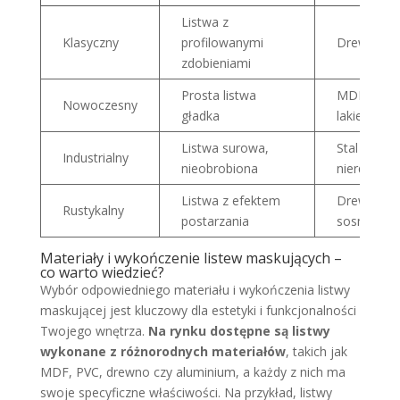
Listwa z
Klasyczny
profilowanymi
Drewno
zdobieniami
Prosta listwa
MDF
Nowoczesny
gładka
lakierowan
Listwa surowa,
Stal
Industrialny
nieobrobiona
nierdzewn
Listwa z efektem
Drewno
Rustykalny
postarzania
sosnowe
Materiały i wykończenie listew maskujących –
co warto wiedzieć?
Wybór odpowiedniego materiału i wykończenia listwy
maskującej jest kluczowy dla estetyki i funkcjonalności
Twojego wnętrza.
Na rynku dostępne są listwy
wykonane z różnorodnych materiałów
, takich jak
MDF, PVC, drewno czy aluminium, a każdy z nich ma
swoje specyficzne właściwości. Na przykład, listwy