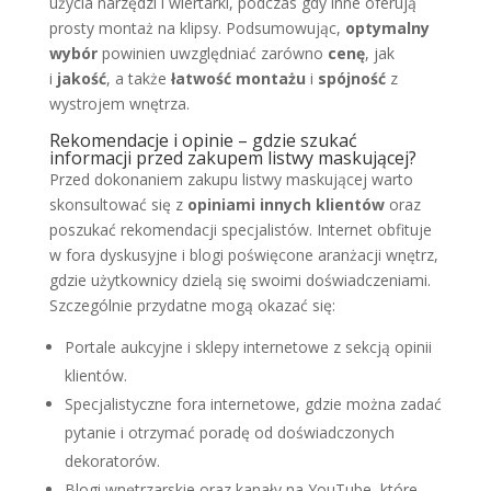
użycia narzędzi i wiertarki, podczas gdy inne oferują
prosty montaż na klipsy. Podsumowując,
optymalny
wybór
powinien uwzględniać zarówno
cenę
, jak
i
jakość
, a także
łatwość montażu
i
spójność
z
wystrojem wnętrza.
Rekomendacje i opinie – gdzie szukać
informacji przed zakupem listwy maskującej?
Przed dokonaniem zakupu listwy maskującej warto
skonsultować się z
opiniami innych klientów
oraz
poszukać rekomendacji specjalistów. Internet obfituje
w fora dyskusyjne i blogi poświęcone aranżacji wnętrz,
gdzie użytkownicy dzielą się swoimi doświadczeniami.
Szczególnie przydatne mogą okazać się:
Portale aukcyjne i sklepy internetowe z sekcją opinii
klientów.
Specjalistyczne fora internetowe, gdzie można zadać
pytanie i otrzymać poradę od doświadczonych
dekoratorów.
Blogi wnętrzarskie oraz kanały na YouTube, które