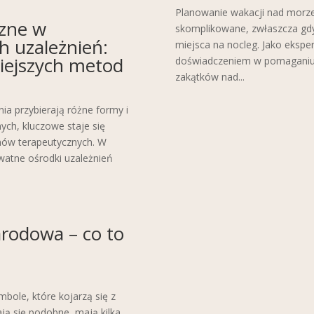
Planowanie wakacji nad morz
zne w
skomplikowane, zwłaszcza gdy
h uzależnień:
miejsca na nocleg. Jako ekspert
iejszych metod
doświadczeniem w pomaganiu
zakątków nad...
nia przybierają różne formy i
ych, kluczowe staje się
ów terapeutycznych. W
ywatne ośrodki uzależnień
arodowa – co to
bole, które kojarzą się z
ają się podobne, mają kilka