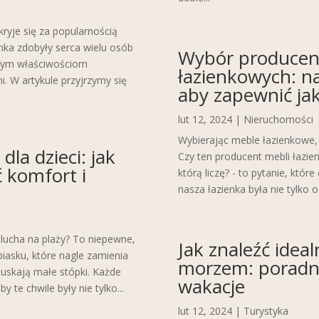
kryje się za popularnością
nka zdobyły serca wielu osób
Wybór producen
kłym właściwościom
łazienkowych: n
. W artykule przyjrzymy się
aby zapewnić jak
lut 12, 2024
|
Nieruchomości
Wybierając meble łazienkowe,
la dzieci: jak
Czy ten producent mebli łazi
 komfort i
którą liczę? - to pytanie, któ
nasza łazienka była nie tylko o
lucha na plaży? To niepewne,
Jak znaleźć idea
piasku, które nagle zamienia
morzem: poradni
muskają małe stópki. Każde
wakacje
 te chwile były nie tylko...
lut 12, 2024
|
Turystyka