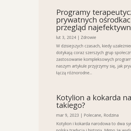
Programy terapeutyc
prywatnych ośrodkac
przegląd najefektywn
lut 3, 2024
|
Zdrowie
W dzisiejszych czasach, kiedy uzależnie
dotykają coraz szerszych grup społeczn
zastosowanie kompleksowych program
naszym artykule przyjrzymy się, jak pr
łączą różnorodne...
Kotylion a kokarda n
takiego?
mar 9, 2023
|
Polecane
,
Rodzina
Kotylion i kokarda narodowa to dwa sym
polską tradycją i historią. Mimo że wyd