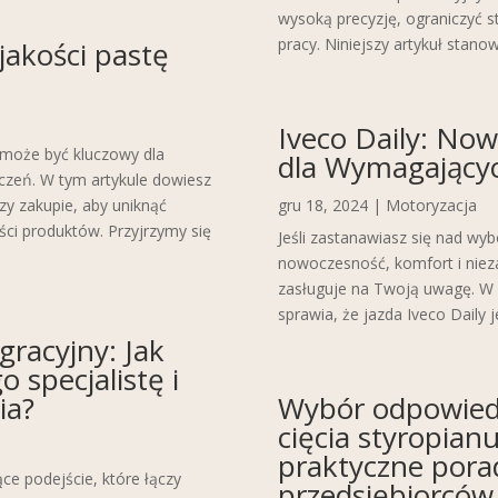
wysoką precyzję, ograniczyć s
pracy. Niniejszy artykuł stan
jakości pastę
Iveco Daily: No
 może być kluczowy dla
dla Wymagający
czeń. W tym artykule dowiesz
zy zakupie, aby uniknąć
gru 18, 2024
|
Motoryzacja
ści produktów. Przyjrzymy się
Jeśli zastanawiasz się nad wy
nowoczesność, komfort i niez
zasługuje na Twoją uwagę. W a
sprawia, że jazda Iveco Daily j
gracyjny: Jak
 specjalistę i
ia?
Wybór odpowied
cięcia styropia
praktyczne pora
ce podejście, które łączy
przedsiębiorców