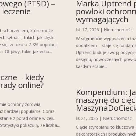
zowego (PTSD) –
Marka Uptrend p
leczenie
powłoki ochronne
wymagających
lut 17, 2026
|
Nieruchomości
t schorzeniem, które może
 sytuacji, takich jak klęski
W segmencie wyposażenia łazi
 się, że około 7-8% populacji
dodatkiem – staje się fundam
 Objawy, takie jak echa...
Uptrend buduje swoją pozycj
designu, nowoczesnych powłok
każdym etapie...
czne – kiedy
rady online?
Kompendium: Ja
maszynę do cięci
mie ochrony zdrowia,
MaszynaDoCiecia
az bardziej popularne. Coraz
stanie z porad online w celu
lis 21, 2025
|
Nieruchomości
atystyki pokazują, że liczba...
Cięcie styropianu to kluczowa
dekoratorskich i produkcyjnyc