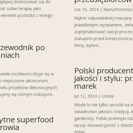
ajlepiej dostosować się do
aź sobie terapię jako
cze 19, 2024
|
Nieruchomości
 element pochodzi z innego
Wybór odpowiedniej maszyny d
prawdziwym wyzwaniem, zwłasz
zoptymalizować swoje procesy 
stanąłem przed koniecznością
Przewodnik po
firmy, byłem...
aniach
Polski producen
 wiele możliwości kryje się w
jakości i stylu: 
To niepozorne akcesorium
marek
elu projektów dekoracyjnych
jrzymy się różnym rodzajom...
lut 12, 2024
|
Uroda
Moda to nie tylko sposób na w
świadectwo jakości i tradycji,
żytne superfood
garderoby. Polski przemysł o
drowia
łącząc innowacyjność z dzied
dobie...